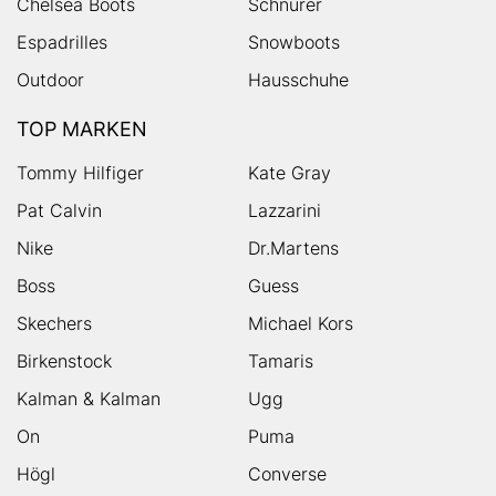
Chelsea Boots
Schnürer
Espadrilles
Snowboots
Outdoor
Hausschuhe
TOP MARKEN
Tommy Hilfiger
Kate Gray
Pat Calvin
Lazzarini
Nike
Dr.Martens
Boss
Guess
Skechers
Michael Kors
Birkenstock
Tamaris
Kalman & Kalman
Ugg
On
Puma
Högl
Converse