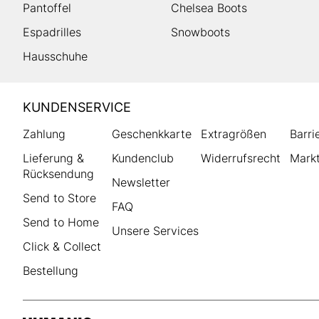
Pantoffel
Chelsea Boots
Espadrilles
Snowboots
Hausschuhe
HUMANIC
KUNDENSERVICE
Footer
Zahlung
Geschenkkarte
Extragrößen
Barri
Lieferung &
Kundenclub
Widerrufsrecht
Markt
Rücksendung
Newsletter
Send to Store
FAQ
Send to Home
Unsere Services
Click & Collect
Bestellung