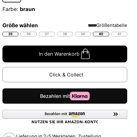
Farbe:
braun
Größe wählen
Größentabelle
35
36
37
38
39
40
41
In den Warenkorb
Click & Collect
Lieferung in 2-5 Werktagen, Zustellung