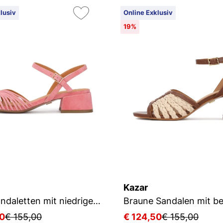
lusiv
Online Exklusiv
19%
Kazar
Rosa Sandaletten mit niedrigen Absätzen
50
€ 155,00
€ 124,50
€ 155,00