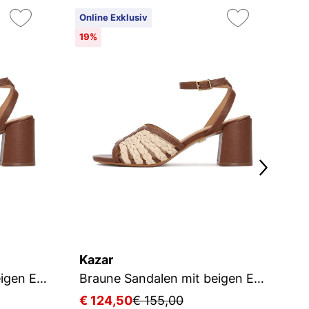
Online Exklusiv
On
19%
Kazar
T
Braune Sandalen mit beigen Elementen
Braune Sandalen mit beigen Elementen
S
€ 124,50
€ 155,00
€