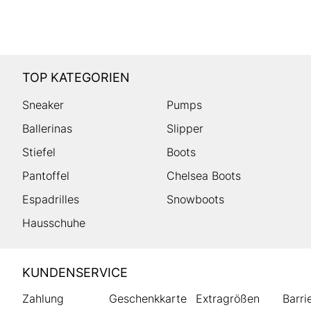
TOP KATEGORIEN
Sneaker
Pumps
Ballerinas
Slipper
Stiefel
Boots
Pantoffel
Chelsea Boots
Espadrilles
Snowboots
Hausschuhe
HUMANIC
KUNDENSERVICE
Footer
Zahlung
Geschenkkarte
Extragrößen
Barri