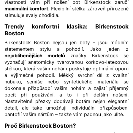
vlastností vám při nošení bot Birkenstock zaručí
maximální komfort
. Flexibilní stélka zároveň přirozeně
stimuluje svaly chodidla.
Trendy komfortní klasika: Birkenstock
Boston
Birkenstock Boston nejsou jen boty – jsou módním
statementem stylu a pohodlí. Jako jeden z
nejoblíbenějších modelů
značky Birkenstock se
vyznačují anatomicky tvarovanou korkovo-latexovou
stélkou, která vašim nohám poskytuje optimální oporu
a výjimečné pohodlí. Měkký svrchní díl z kvalitní
nubuku, semiše nebo syntetického materiálu se
dokonale přizpůsobí vašim nohám a zajistí příjemný
pocit při používání, a to i při delším nošení.
Nastavitelné přezky dodávají botám nejen elegantní
detail, ale také umožňují individuální přizpůsobení
pantoflí vašim nártům – takže vám padnou jako ulité.
Proč Birkenstock Boston?