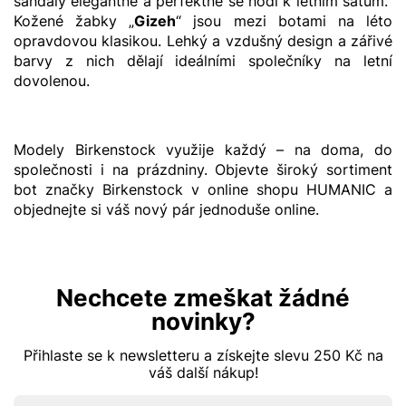
sandály elegantně a perfektně se hodí k letním šatům.
Kožené žabky „
Gizeh
“ jsou mezi botami na léto
opravdovou klasikou. Lehký a vzdušný design a zářivé
barvy z nich dělají ideálními společníky na letní
dovolenou.
Modely Birkenstock využije každý –⁠ na doma, do
společnosti i na prázdniny. Objevte široký sortiment
bot značky Birkenstock v online shopu HUMANIC a
objednejte si váš nový pár jednoduše online.
Nechcete zmeškat žádné
novinky?
Přihlaste se k newsletteru a získejte slevu 250 Kč na
váš další nákup!