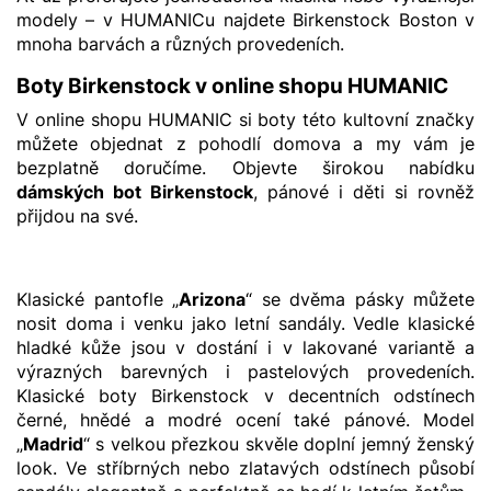
modely – v HUMANICu najdete Birkenstock Boston v
mnoha barvách a různých provedeních.
Boty Birkenstock v online shopu HUMANIC
V online shopu HUMANIC si boty této kultovní značky
můžete objednat z pohodlí domova a my vám je
bezplatně doručíme. Objevte širokou nabídku
dámských bot Birkenstock
, pánové i děti si rovněž
přijdou na své.
Klasické pantofle „
Arizona
“ se dvěma pásky můžete
nosit doma i venku jako letní sandály. Vedle klasické
hladké kůže jsou v dostání i v lakované variantě a
výrazných barevných i pastelových provedeních.
Klasické boty Birkenstock v decentních odstínech
černé, hnědé a modré ocení také pánové. Model
„
Madrid
“ s velkou přezkou skvěle doplní jemný ženský
look. Ve stříbrných nebo zlatavých odstínech působí