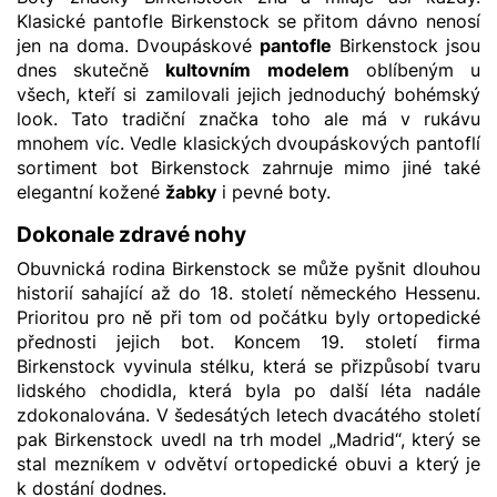
Klasické pantofle Birkenstock se přitom dávno nenosí
jen na doma. Dvoupáskové
pantofle
Birkenstock jsou
dnes skutečně
kultovním modelem
oblíbeným u
všech, kteří si zamilovali jejich jednoduchý bohémský
look. Tato tradiční značka toho ale má v rukávu
mnohem víc. Vedle klasických dvoupáskových pantoflí
sortiment bot Birkenstock zahrnuje mimo jiné také
elegantní kožené
žabky
i pevné boty.
Dokonale zdravé nohy
Obuvnická rodina Birkenstock se může pyšnit dlouhou
historií sahající až do 18. století německého Hessenu.
Prioritou pro ně při tom od počátku byly ortopedické
přednosti jejich bot. Koncem 19. století firma
Birkenstock vyvinula stélku, která se přizpůsobí tvaru
lidského chodidla, která byla po další léta nadále
zdokonalována. V šedesátých letech dvacátého století
pak Birkenstock uvedl na trh model „Madrid“, který se
stal mezníkem v odvětví ortopedické obuvi a který je
k dostání dodnes.