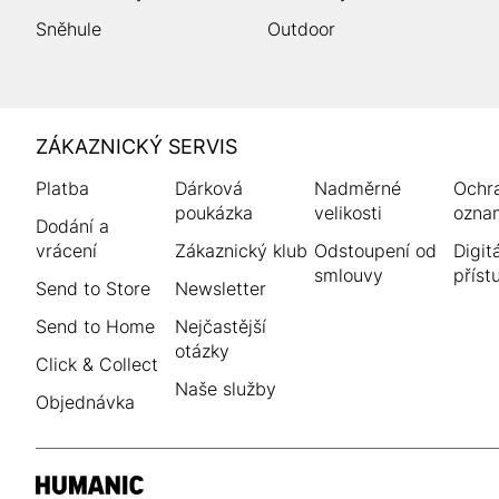
Sněhule
Outdoor
HUMANIC
ZÁKAZNICKÝ SERVIS
Zápatí
Platba
Dárková
Nadměrné
Ochr
poukázka
velikosti
ozna
Dodání a
vrácení
Zákaznický klub
Odstoupení od
Digitá
smlouvy
příst
Send to Store
Newsletter
Send to Home
Nejčastější
otázky
Click & Collect
Naše služby
Objednávka