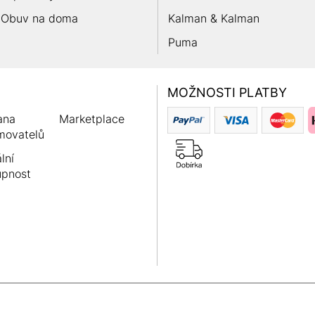
Obuv na doma
Kalman & Kalman
Puma
MOŽNOSTI PLATBY
ana
Marketplace
movatelů
lní
upnost