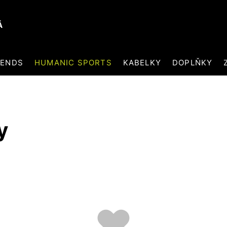
Á
RENDS
HUMANIC SPORTS
KABELKY
DOPLŇKY
y