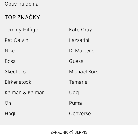
Obuv na doma
TOP ZNAČKY
Tommy Hilfiger
Kate Gray
Pat Calvin
Lazzarini
Nike
Dr.Martens
Boss
Guess
Skechers
Michael Kors
Birkenstock
Tamaris
Kalman & Kalman
Ugg
On
Puma
Högl
Converse
HUMANIC
ZÁKAZNICKÝ SERVIS
Zápatí