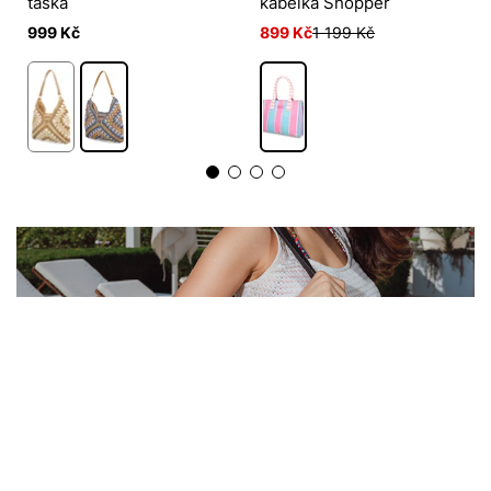
taška
kabelka Shopper
999 Kč
899 Kč
1 199 Kč