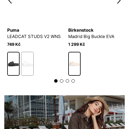
Puma
Birkenstock
A
LEADCAT STUDS V2 WNS
Madrid Big Buckle EVA
749 Kč
1 299 Kč