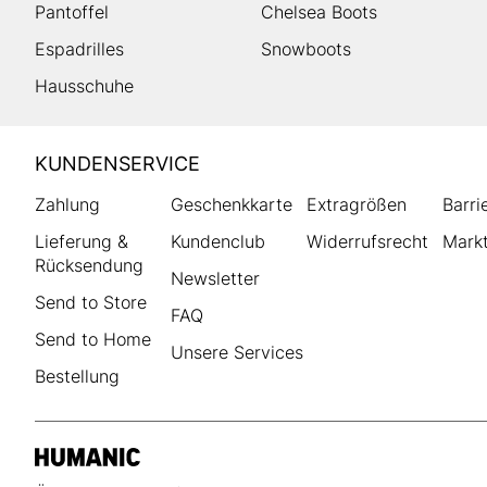
Pantoffel
Chelsea Boots
Espadrilles
Snowboots
Hausschuhe
HUMANIC
KUNDENSERVICE
Footer
Zahlung
Geschenkkarte
Extragrößen
Barri
Lieferung &
Kundenclub
Widerrufsrecht
Markt
Rücksendung
Newsletter
Send to Store
FAQ
Send to Home
Unsere Services
Bestellung