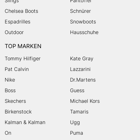
Slings
Pantoffel
Chelsea Boots
Schnürer
Espadrilles
Snowboots
Outdoor
Hausschuhe
TOP MARKEN
Tommy Hilfiger
Kate Gray
Pat Calvin
Lazzarini
Nike
Dr.Martens
Boss
Guess
Skechers
Michael Kors
Birkenstock
Tamaris
Kalman & Kalman
Ugg
On
Puma