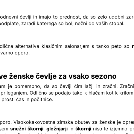
dnevni čevlji in imajo to prednost, da so zelo udobni za
odplate, zaradi katerega so bolj nežni do vaših stopal.
 Odlična alternativa klasičnim salonarjem s tanko peto so
 varno oporo.
rave ženske čevlje za vsako sezono
nam je pomembno, da so čevlji čim lažji in zračni. Zrač
rileganjem. Odlično se podajo tako k hlačam kot k krilom.
 prosti čas in počitnice.
oporo. Visokokakovostna zimska obutev za ženske je oprem
dvsem
snežni škornji
,
gležnjarji
in
škornji
niso le izjemno pr