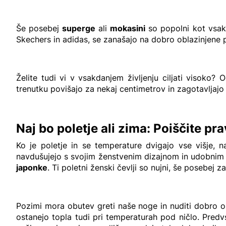
Še posebej
superge
ali
mokasini
so popolni kot vsako
Skechers in adidas, se zanašajo na dobro oblazinjene p
Želite tudi vi v vsakdanjem življenju ciljati visoko?
trenutku povišajo za nekaj centimetrov in zagotavljajo
Naj bo poletje ali zima: Poiščite p
Ko je poletje in se temperature dvigajo vse višje, 
navdušujejo s svojim ženstvenim dizajnom in udobnim p
japonke
. Ti poletni ženski čevlji so nujni, še posebej za
Pozimi mora obutev greti naše noge in nuditi dobro 
ostanejo topla tudi pri temperaturah pod ničlo. Pre