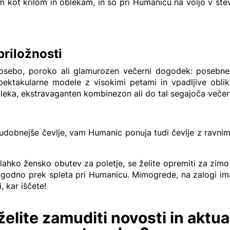
kot krilom in oblekam, in so pri Humanicu na voljo v števil
priložnosti
 osebo, poroko ali glamurozen večerni dogodek: posebne
ktakularne modele z visokimi petami in vpadljive oblik
leka, ekstravaganten kombinezon ali do tal segajoča večer
te udobnejše čevlje, vam Humanic ponuja tudi čevlje z ravnim
e lahko žensko obutev za poletje, se želite opremiti za zimo
 ugodno prek spleta pri Humanicu. Mimogrede, na zalogi i
, kar iščete!
želite zamuditi novosti in aktua