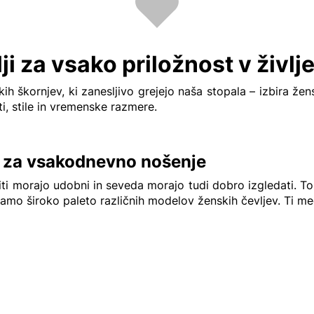
ji za vsako priložnost v življ
h škornjev, ki zanesljivo grejejo naša stopala – izbira žen
ti, stile in vremenske razmere.
v za vsakodnevno nošenje
biti morajo udobni in seveda morajo tudi dobro izgledati. To
amo široko paleto različnih modelov ženskih čevljev. Ti me