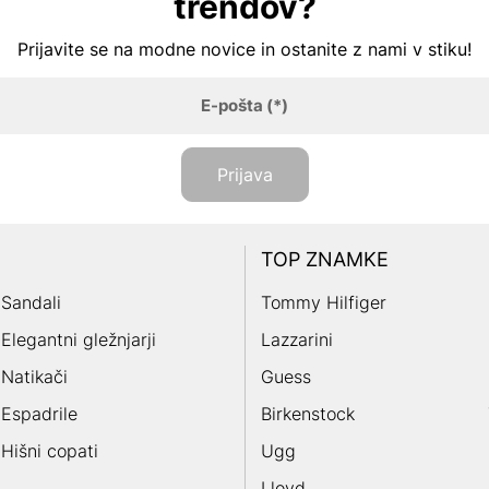
trendov?
Prijavite se na modne novice in ostanite z nami v stiku!
E-pošta
(*)
Prijava
TOP ZNAMKE
Sandali
Tommy Hilfiger
Elegantni gležnjarji
Lazzarini
Natikači
Guess
Espadrile
Birkenstock
Hišni copati
Ugg
Lloyd