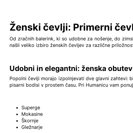
Ženski čevlji: Primerni čevl
Od zračnih balerink, ki so udobne za nošenje, do zimski
našli veliko izbiro ženskih čevljev za različne priložnos
Udobni in elegantni: ženska obute
Popolni čevlji morajo izpolnjevati dve glavni zahtevi: 
pisarni bodisi v prostem času. Pri Humanicu vam ponuj
Superge
Mokasine
Škornje
Gležnarje