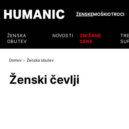
ŽENSKE
MOŠKI
OTROCI
ŽENSKA
NOVOSTI
ZNIŽANE
TR
OBUTEV
CENE
SU
Domov
Ženska obutev
Ženski čevlji