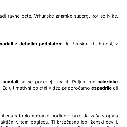
radi ravne pete. Vrhunske znamke superg, kot so Nike,
modeli z debelim podplatom
, ki žensko, ki jih nosi, v
ni
sandali
so še posebej idealni. Priljubljene
balerinke
 Za ultimativni poletni videz priporočamo
espadrile
ali
ljena s toplo notranjo podlogo, tako da vaša stopala
aktični v tem pogledu. Ti brezčasno lepi ženski čevlji,