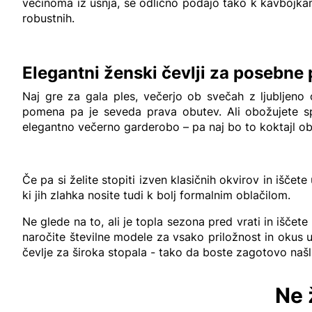
večinoma iz usnja, se odlično podajo tako k kavbojkam 
robustnih.
Elegantni ženski čevlji za posebne 
Naj gre za gala ples, večerjo ob svečah z ljubljeno
pomena pa je seveda prava obutev. Ali obožujete spe
elegantno večerno garderobo – pa naj bo to koktajl ob
Če pa si želite stopiti izven klasičnih okvirov in išče
ki jih zlahka nosite tudi k bolj formalnim oblačilom.
Ne glede na to, ali je topla sezona pred vrati in iščet
naročite številne modele za vsako priložnost in okus
čevlje za široka stopala - tako da boste zagotovo našli
Ne 