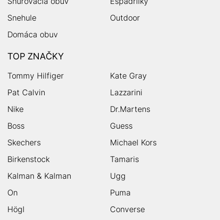
Šnurovacia obuv
Espadrilky
Snehule
Outdoor
Domáca obuv
TOP ZNAČKY
Tommy Hilfiger
Kate Gray
Pat Calvin
Lazzarini
Nike
Dr.Martens
Boss
Guess
Skechers
Michael Kors
Birkenstock
Tamaris
Kalman & Kalman
Ugg
On
Puma
Högl
Converse