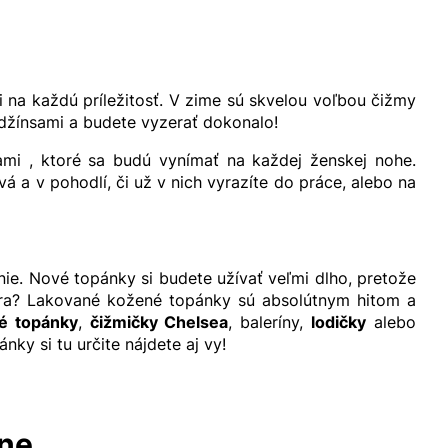
 na každú príležitosť. V zime sú skvelou voľbou čižmy
 džínsami a budete vyzerať dokonalo!
ami , ktoré sa budú vynímať na každej ženskej nohe.
 a v pohodlí, či už v nich vyrazíte do práce, alebo na
nie. Nové topánky si budete užívať veľmi dlho, pretože
extra? Lakované kožené topánky sú absolútnym hitom a
é topánky
,
čižmičky Chelsea
, baleríny,
lodičky
alebo
ky si tu určite nájdete aj vy!
lne