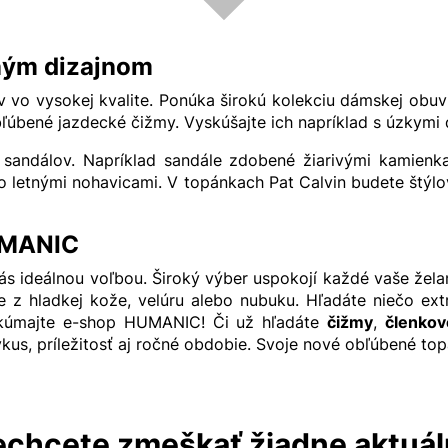
rným dizajnom
v vo vysokej kvalite. Ponúka širokú kolekciu dámskej obuvi
obľúbené jazdecké čižmy. Vyskúšajte ich napríklad s úzkymi
 sandálov. Napríklad sandále zdobené žiarivými kamienk
o letnými nohavicami. V topánkach Pat Calvin budete štýlová
HUMANIC
 vás ideálnou voľbou. Široký výber uspokojí každé vaše žela
te z hladkej kože, velúru alebo nubuku. Hľadáte niečo 
Preskúmajte e-shop HUMANIC! Či už hľadáte
čižmy
,
členkov
us, príležitosť aj ročné obdobie. Svoje nové obľúbené topán
chcete zmeškať žiadne aktuá