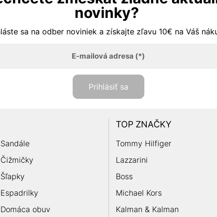
novinky?
hláste sa na odber noviniek a získajte zľavu 10€ na Váš ná
E-mailová adresa
(*)
Prihlásiť sa
TOP ZNAČKY
Sandále
Tommy Hilfiger
Čižmičky
Lazzarini
Šľapky
Boss
Espadrilky
Michael Kors
Domáca obuv
Kalman & Kalman