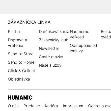
HUMANIC
ZÁKAZNÍCKA LINKA
Footer
Platba
Darčeková karta
Nadmerné
Bezba
veľkosti
ovlád
Doprava a
Zákaznícky klub
vrátenie
Odstúpenie od
Newsletter
zmluvy
Send to Store
Časté otázky
Send to Home
Naše služby
Click & Collect
Objednávka
O nás
Predajne
Kariéra
Impressum
Ochrana os