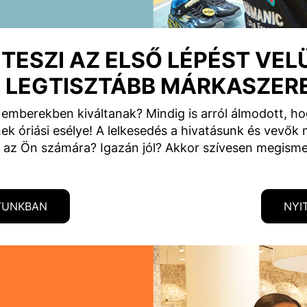
TESZI AZ ELSŐ LÉPÉST VEL
 LEGTISZTÁBB MÁRKASZER
az emberekben kiváltanak? Mindig is arról álmodott, 
k óriási esélye! A lelkesedés a hivatásunk és vevők 
 az Ön számára? Igazán jól? Akkor szívesen megism
TUNKBAN
NYI