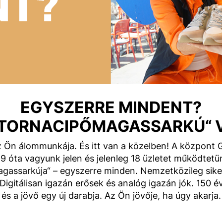
EGYSZERRE MINDENT?
I „TORNACIPŐMAGASSARKÚ“ 
n álommunkája. És itt van a közelben! A központ G
óta vagyunk jelen és jelenleg 18 üzletet működtetünk
assarkúja“ – egyszerre minden. Nemzetközileg sike
tálisan igazán erősek és analóg igazán jók. 150 év
és a jövő egy új darabja. Az Ön jövője, ha úgy akarja.