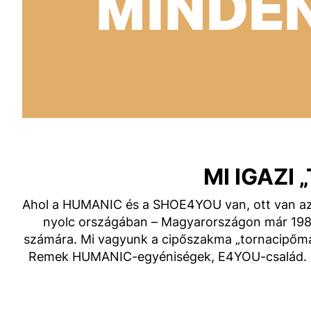
MI IGAZ
Ahol a HUMANIC és a SHOE4YOU van, ott van az Ö
nyolc országában – Magyarországon már 1989 
számára. Mi vagyunk a cipőszakma „tornacipőmag
Remek HUMANIC-egyéniségek, E4YOU-család. Digi