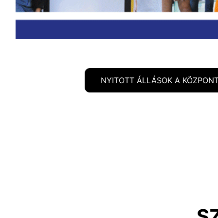
NYITOTT ÁLLÁSOK A KÖZPON
S