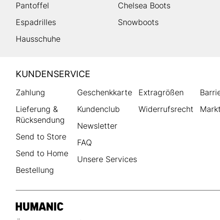
Pantoffel
Chelsea Boots
Espadrilles
Snowboots
Hausschuhe
HUMANIC
KUNDENSERVICE
Footer
Zahlung
Geschenkkarte
Extragrößen
Barri
Lieferung &
Kundenclub
Widerrufsrecht
Markt
Rücksendung
Newsletter
Send to Store
FAQ
Send to Home
Unsere Services
Bestellung