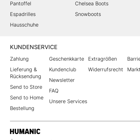
Pantoffel
Chelsea Boots
Espadrilles
Snowboots
Hausschuhe
HUMANIC
KUNDENSERVICE
Footer
Zahlung
Geschenkkarte
Extragrößen
Barri
Lieferung &
Kundenclub
Widerrufsrecht
Markt
Rücksendung
Newsletter
Send to Store
FAQ
Send to Home
Unsere Services
Bestellung