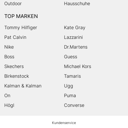
Outdoor
Hausschuhe
TOP MARKEN
Tommy Hilfiger
Kate Gray
Pat Calvin
Lazzarini
Nike
Dr.Martens
Boss
Guess
Skechers
Michael Kors
Birkenstock
Tamaris
Kalman & Kalman
Ugg
On
Puma
Högl
Converse
HUMANIC
Kundenservice
Footer