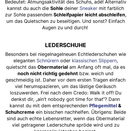
Bedeutet: Atmungsaktivität des Schuhs, adé! Alternativ
kannst du auch die
Sohle
deiner
Sneaker
mit farblich
zur Sohle passendem
Schleifpapier leicht abschleifen
,
um das Quietschen zu beseitigen. Und sonst? Einfach
Augen zu und durch!
LEDERSCHUHE
Besonders bei niegelnagelneuen Echtlederschuhen wie
eleganten
Schnürern
oder
klassischen Slippern
,
quietscht das
Obermaterial
am Anfang oft mal, da es
noch nicht richtig gedehnt
bzw. weich und
geschmeidig ist. Daher vor dem ersten Tragen einfach
viel herumspazieren, um das lästige Geräusch
loszuwerden. Frei nach dem Credo: Walk it off! Du
denkst dir, „ain’t nobody got time for that“? Dann
kannst du mit dem entsprechenden
Pflegemittel
&
Schuhcreme
ein bisschen nachhelfen. Übrigens: Beide
sind auch echte Lebensretter, wenn das Obermaterial
viel getragener Lederschuhe spröde wird und zu