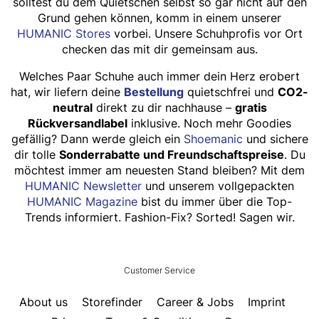
solltest du dem Quietschen selbst so gar nicht auf den
Grund gehen können, komm in einem unserer
HUMANIC Stores
vorbei. Unsere Schuhprofis vor Ort
checken das mit dir gemeinsam aus.
Welches Paar Schuhe auch immer dein Herz erobert
hat, wir liefern deine
Bestellung
quietschfrei und
CO
2
-
neutral
direkt zu dir nachhause –
gratis
Rückversandlabel
inklusive. Noch mehr Goodies
gefällig? Dann werde gleich ein
Shoemanic
und sichere
dir tolle
Sonderrabatte und Freundschaftspreise
. Du
möchtest immer am neuesten Stand bleiben? Mit dem
HUMANIC Newsletter
und unserem vollgepackten
HUMANIC Magazine
bist du immer über die Top-
Trends informiert. Fashion-Fix? Sorted! Sagen wir.
HUMANIC
Customer Service
Footer
About us
Storefinder
Career & Jobs
Imprint