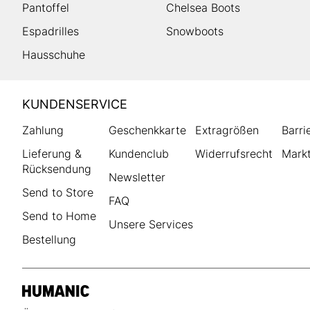
Pantoffel
Chelsea Boots
Espadrilles
Snowboots
Hausschuhe
HUMANIC
KUNDENSERVICE
Footer
Zahlung
Geschenkkarte
Extragrößen
Barri
Lieferung &
Kundenclub
Widerrufsrecht
Markt
Rücksendung
Newsletter
Send to Store
FAQ
Send to Home
Unsere Services
Bestellung