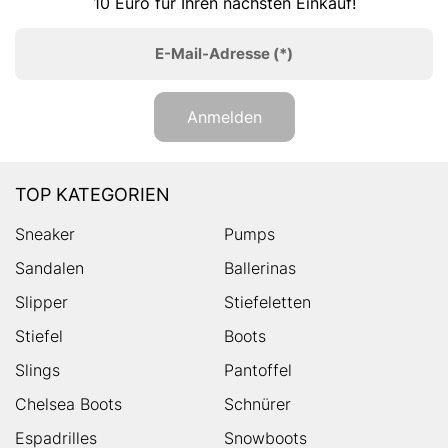
10 Euro für Ihren nächsten Einkauf!
E-Mail-Adresse
(*)
Anmelden
TOP KATEGORIEN
Sneaker
Pumps
Sandalen
Ballerinas
Slipper
Stiefeletten
Stiefel
Boots
Slings
Pantoffel
Chelsea Boots
Schnürer
Espadrilles
Snowboots