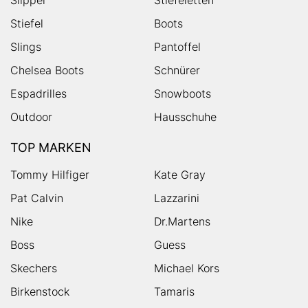
Slipper
Stiefeletten
Stiefel
Boots
Slings
Pantoffel
Chelsea Boots
Schnürer
Espadrilles
Snowboots
Outdoor
Hausschuhe
TOP MARKEN
Tommy Hilfiger
Kate Gray
Pat Calvin
Lazzarini
Nike
Dr.Martens
Boss
Guess
Skechers
Michael Kors
Birkenstock
Tamaris