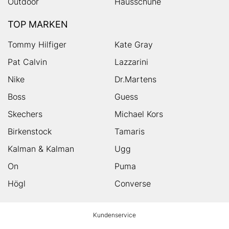
Outdoor
Hausschuhe
TOP MARKEN
Tommy Hilfiger
Kate Gray
Pat Calvin
Lazzarini
Nike
Dr.Martens
Boss
Guess
Skechers
Michael Kors
Birkenstock
Tamaris
Kalman & Kalman
Ugg
On
Puma
Högl
Converse
HUMANIC
Kundenservice
Footer