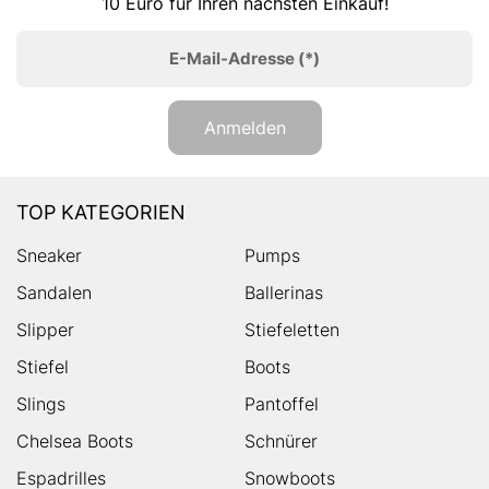
10 Euro für Ihren nächsten Einkauf!
E-Mail-Adresse
(*)
Anmelden
TOP KATEGORIEN
Sneaker
Pumps
Sandalen
Ballerinas
Slipper
Stiefeletten
Stiefel
Boots
Slings
Pantoffel
Chelsea Boots
Schnürer
Espadrilles
Snowboots