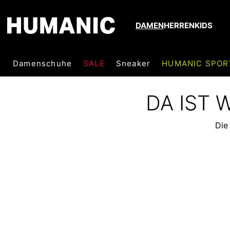
DAMEN
HERREN
KIDS
Damenschuhe
SALE
Sneaker
HUMANIC SPOR
DA IST
Die