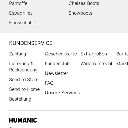
Pantoffel
Chelsea Boots
Espadrilles
Snowboots
Hausschuhe
HUMANIC
KUNDENSERVICE
Footer
Zahlung
Geschenkkarte
Extragrößen
Barri
Lieferung &
Kundenclub
Widerrufsrecht
Markt
Rücksendung
Newsletter
Send to Store
FAQ
Send to Home
Unsere Services
Bestellung