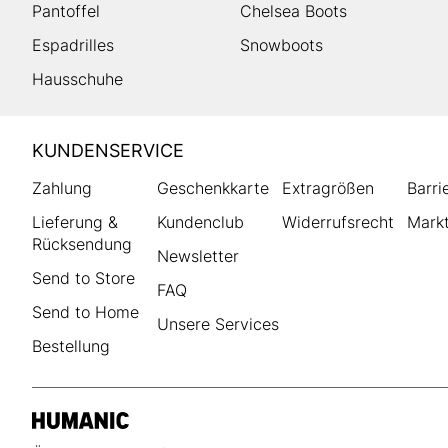
Pantoffel
Chelsea Boots
Espadrilles
Snowboots
Hausschuhe
HUMANIC
KUNDENSERVICE
Footer
Zahlung
Geschenkkarte
Extragrößen
Barri
Lieferung &
Kundenclub
Widerrufsrecht
Markt
Rücksendung
Newsletter
Send to Store
FAQ
Send to Home
Unsere Services
Bestellung