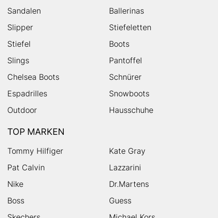
Sandalen
Ballerinas
Slipper
Stiefeletten
Stiefel
Boots
Slings
Pantoffel
Chelsea Boots
Schnürer
Espadrilles
Snowboots
Outdoor
Hausschuhe
TOP MARKEN
Tommy Hilfiger
Kate Gray
Pat Calvin
Lazzarini
Nike
Dr.Martens
Boss
Guess
Skechers
Michael Kors