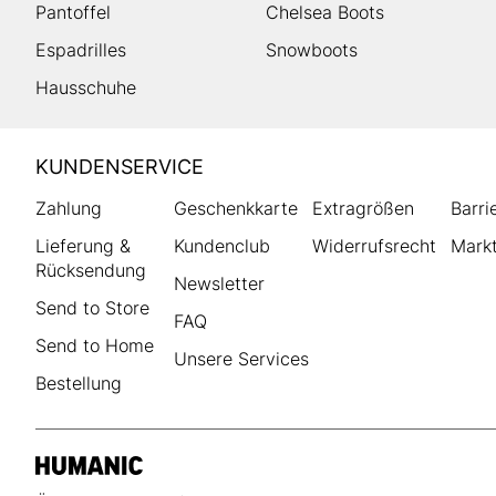
Pantoffel
Chelsea Boots
Espadrilles
Snowboots
Hausschuhe
HUMANIC
KUNDENSERVICE
Footer
Zahlung
Geschenkkarte
Extragrößen
Barri
Lieferung &
Kundenclub
Widerrufsrecht
Markt
Rücksendung
Newsletter
Send to Store
FAQ
Send to Home
Unsere Services
Bestellung