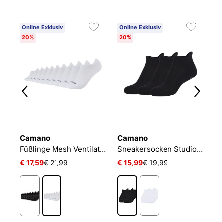
Online Exklusiv
Online Exklusiv
20%
20%
Camano
Camano
N
Füßlinge Mesh Ventilation
Sneakersocken Studio-Line Pilates und Yoga
€ 17,59
€ 21,99
€ 15,99
€ 19,99
€