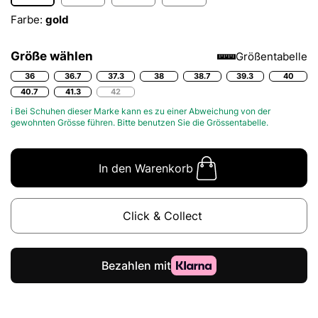
Farbe:
gold
Größe wählen
Größentabelle
36
36.7
37.3
38
38.7
39.3
40
40.7
41.3
42
ℹ Bei Schuhen dieser Marke kann es zu einer Abweichung von der
gewohnten Grösse führen. Bitte benutzen Sie die
Grössentabelle.
In den Warenkorb
Click & Collect