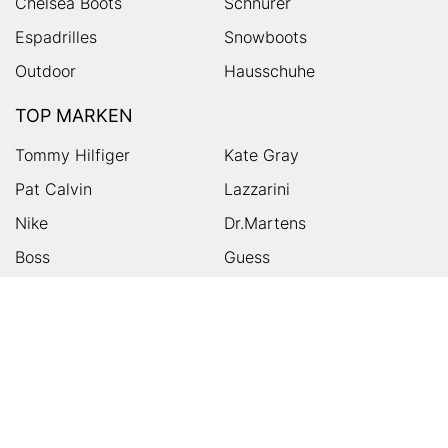
Chelsea Boots
Schnürer
Espadrilles
Snowboots
Outdoor
Hausschuhe
TOP MARKEN
Tommy Hilfiger
Kate Gray
Pat Calvin
Lazzarini
Nike
Dr.Martens
Boss
Guess
Skechers
Michael Kors
Birkenstock
Tamaris
Kalman & Kalman
Ugg
On
Puma
Högl
Converse