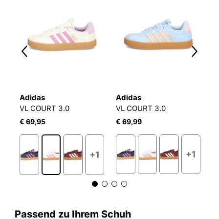
Adidas
Adidas
A
VL COURT 3.0
VL COURT 3.0
R
€ 69,95
€ 69,99
€
2
+1
+1
Passend zu Ihrem Schuh