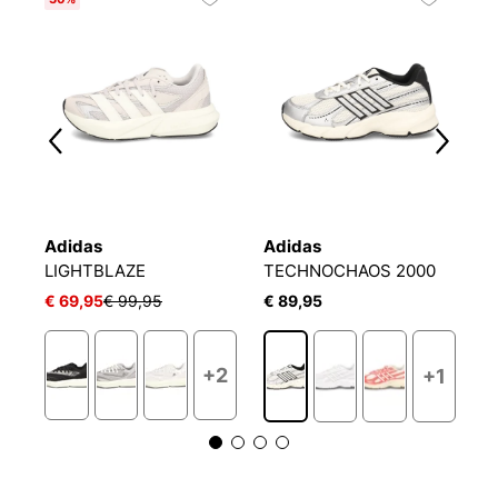
6
Adidas
Adidas
A
LIGHTBLAZE
TECHNOCHAOS 2000
L
€ 69,95
€ 99,95
€ 89,95
€
+2
+1