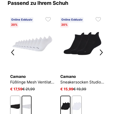
Passend zu Ihrem Schuh
Online Exklusiv
Online Exklusiv
20%
20%
Camano
Camano
N
Füßlinge Mesh Ventilation
Sneakersocken Studio-Line Pilates und Yoga
€ 17,59
€ 21,99
€ 15,99
€ 19,99
€