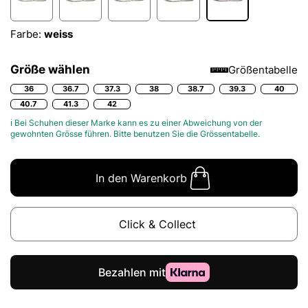
Farbe:
weiss
Größe wählen
Größentabelle
36
36.7
37.3
38
38.7
39.3
40
40.7
41.3
42
ℹ Bei Schuhen dieser Marke kann es zu einer Abweichung von der
gewohnten Grösse führen. Bitte benutzen Sie die
Grössentabelle.
In den Warenkorb
Click & Collect