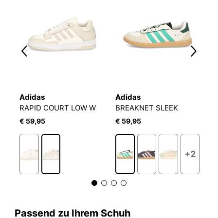
Adidas
Adidas
A
RAPID COURT LOW W
BREAKNET SLEEK
B
€ 59,95
€ 59,95
€
2
+2
Passend zu Ihrem Schuh