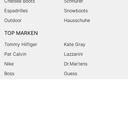
Chelsea Boots
Schnürer
Espadrilles
Snowboots
Outdoor
Hausschuhe
TOP MARKEN
Tommy Hilfiger
Kate Gray
Pat Calvin
Lazzarini
Nike
Dr.Martens
Boss
Guess
Skechers
Michael Kors
Birkenstock
Tamaris
Kalman & Kalman
Ugg
On
Puma
Högl
Converse