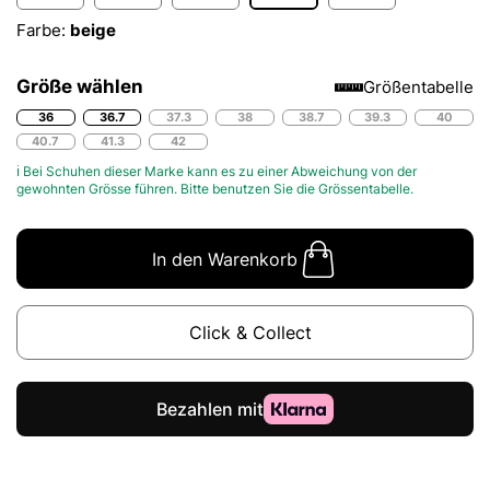
Farbe:
beige
Größe wählen
Größentabelle
36
36.7
37.3
38
38.7
39.3
40
40.7
41.3
42
ℹ Bei Schuhen dieser Marke kann es zu einer Abweichung von der
gewohnten Grösse führen. Bitte benutzen Sie die
Grössentabelle.
In den Warenkorb
Click & Collect