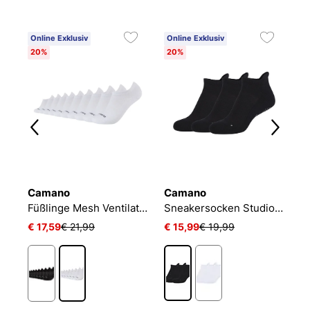
Online Exklusiv
Online Exklusiv
20%
20%
Camano
Camano
N
Füßlinge Mesh Ventilation
Sneakersocken Studio-Line Pilates und Yoga
€ 17,59
€ 21,99
€ 15,99
€ 19,99
€