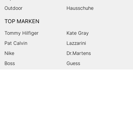
Outdoor
Hausschuhe
TOP MARKEN
Tommy Hilfiger
Kate Gray
Pat Calvin
Lazzarini
Nike
Dr.Martens
Boss
Guess
Skechers
Michael Kors
Birkenstock
Tamaris
Kalman & Kalman
Ugg
On
Puma
Högl
Converse
HUMANIC
Kundenservice