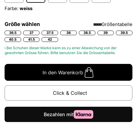
Farbe:
weiss
Größe wählen
Größentabelle
36.5
37
37.5
38
38.5
39
39.5
40.5
41.5
42
ℹ Bei Schuhen dieser Marke kann es zu einer Abweichung von der
gewohnten Grösse führen. Bitte benutzen Sie die
Grössentabelle.
In den Warenkorb
Click & Collect