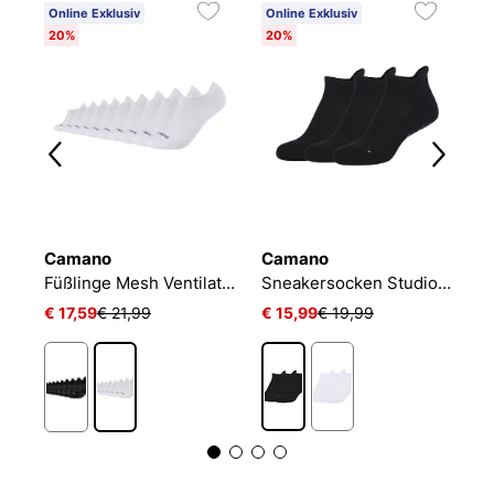
Online Exklusiv
Online Exklusiv
20%
20%
Camano
Camano
N
NIKE EVERYDAY CUSHIONED
Füßlinge Mesh Ventilation
Sneakersocken Studio-Line Pilates und Yoga
€ 17,59
€ 21,99
€ 15,99
€ 19,99
€