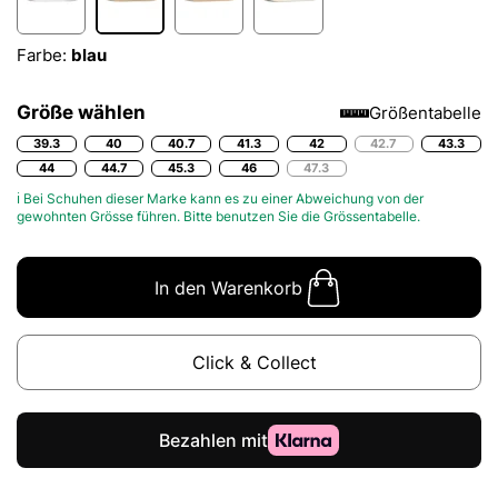
Farbe:
blau
Größe wählen
Größentabelle
39.3
40
40.7
41.3
42
42.7
43.3
44
44.7
45.3
46
47.3
ℹ Bei Schuhen dieser Marke kann es zu einer Abweichung von der
gewohnten Grösse führen. Bitte benutzen Sie die
Grössentabelle.
In den Warenkorb
Click & Collect