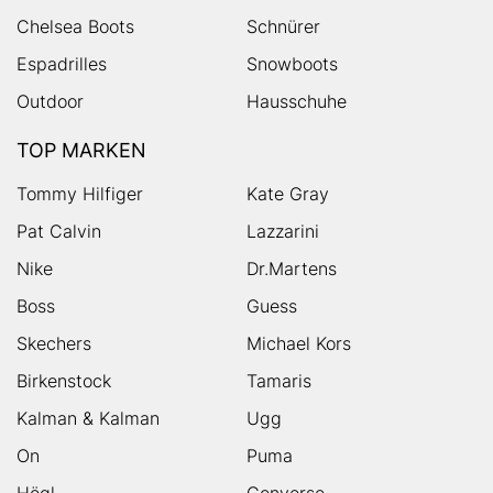
Chelsea Boots
Schnürer
Espadrilles
Snowboots
Outdoor
Hausschuhe
TOP MARKEN
Tommy Hilfiger
Kate Gray
Pat Calvin
Lazzarini
Nike
Dr.Martens
Boss
Guess
Skechers
Michael Kors
Birkenstock
Tamaris
Kalman & Kalman
Ugg
On
Puma
Högl
Converse