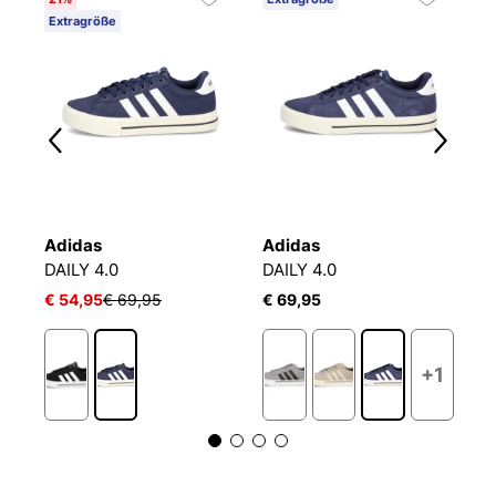
Extragröße
Adidas
Adidas
A
DAILY 4.0
DAILY 4.0
D
€ 54,95
€ 69,95
€ 69,95
€
1
+1