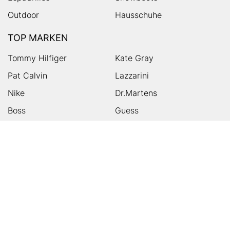
Outdoor
Hausschuhe
TOP MARKEN
Tommy Hilfiger
Kate Gray
Pat Calvin
Lazzarini
Nike
Dr.Martens
Boss
Guess
Skechers
Michael Kors
Birkenstock
Tamaris
Kalman & Kalman
Ugg
On
Puma
Högl
Converse
HUMANIC
Kundenservice