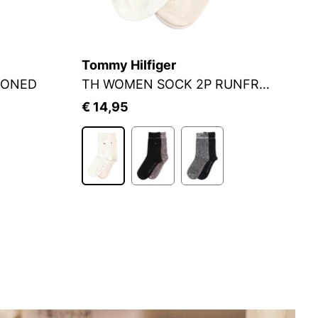
Tommy Hilfiger
S.
IONED
TH WOMEN SOCK 2P RUNFREE
S
€ 14,95
€