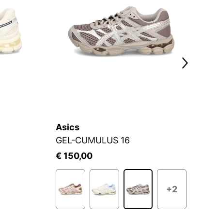
Asics
A
GEL-CUMULUS 16
G
€ 150,00
€
+2