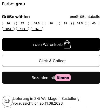
Farbe:
grau
Größe wählen
Größentabelle
36
37
37.5
38
39
39.5
40
40.5
41.5
42
In den Warenkorb
Click & Collect
Lieferung in 2-5 Werktagen, Zustellung
voraussichtlich ab
11.08.2026