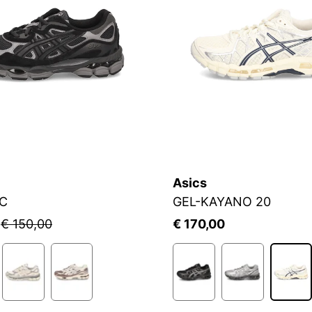
Asics
C
GEL-KAYANO 20
5
€ 150,00
€ 170,00