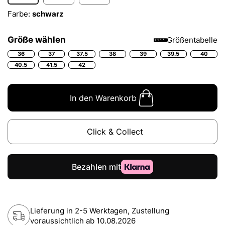
Farbe:
schwarz
Größe wählen
Größentabelle
36
37
37.5
38
39
39.5
40
40.5
41.5
42
In den Warenkorb
Click & Collect
Lieferung in 2-5 Werktagen, Zustellung
voraussichtlich ab
10.08.2026