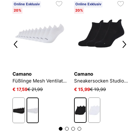
Online Exklusiv
Online Exklusiv
20%
20%
Camano
Camano
N
NIKE EVERYDAY CUSHIONED
Füßlinge Mesh Ventilation
Sneakersocken Studio-Line Pilates und Yoga
€ 17,59
€ 21,99
€ 15,99
€ 19,99
€