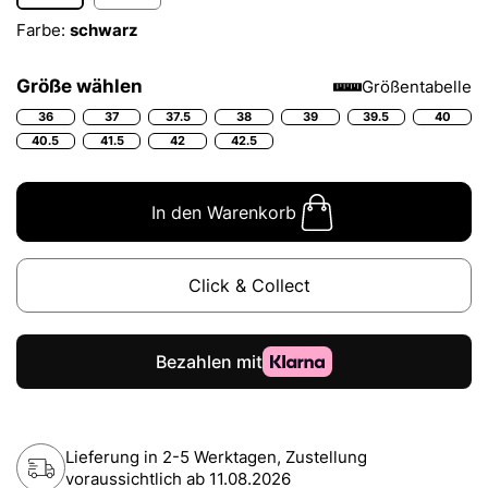
Farbe:
schwarz
Größe wählen
Größentabelle
36
37
37.5
38
39
39.5
40
40.5
41.5
42
42.5
In den Warenkorb
Click & Collect
Lieferung in 2-5 Werktagen, Zustellung
voraussichtlich ab
11.08.2026