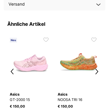
Versand
Ähnliche Artikel
Neu
Asics
Asics
A
GT-2000 15
NOOSA TRI 16
G
€ 150,00
€ 150,00
€