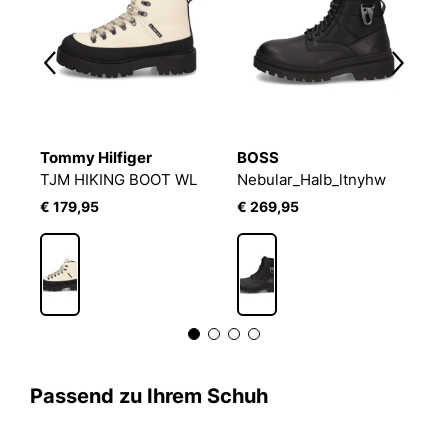
Tommy Hilfiger
BOSS
B
TJM HIKING BOOT WL
Nebular_Halb_ltnyhw
C
€ 179,95
€ 269,95
€
Passend zu Ihrem Schuh