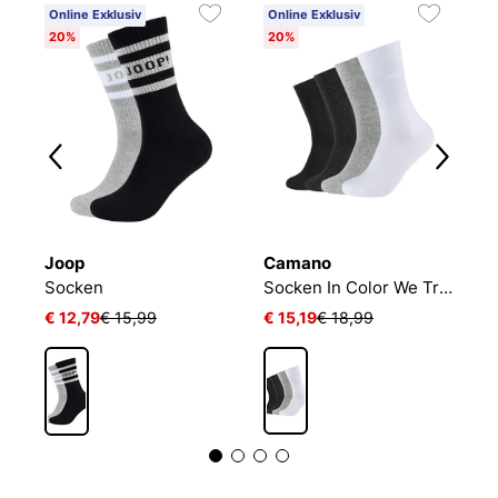
Online Exklusiv
Online Exklusiv
20%
20%
Joop
Camano
B
Socken
Socken In Color We Trust
E
€ 12,79
€ 15,99
€ 15,19
€ 18,99
€
1