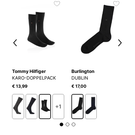
Tommy Hilfiger
Burlington
T
KARO-DOPPELPACK
DUBLIN
S
€ 13,99
€ 17,00
€
+1