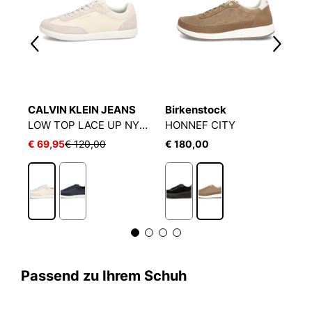
CALVIN KLEIN JEANS
Birkenstock
I
LOW TOP LACE UP NYLON
HONNEF CITY
S
€ 69,95
€ 120,00
€ 180,00
€
1
Passend zu Ihrem Schuh