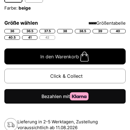
Farbe:
beige
Größe wählen
Größentabelle
36
36.5
37.5
38
38.5
39
40
40.5
41
42
In den Warenkorb
Click & Collect
Lieferung in 2-5 Werktagen, Zustellung
voraussichtlich ab
11.08.2026