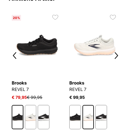
20%
2
Brooks
Brooks
B
REVEL 7
REVEL 7
R
€ 79,95
€ 99,95
€ 99,95
€
1