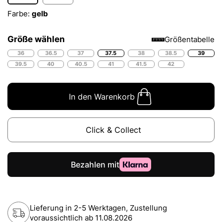
Farbe:
gelb
Größe wählen
Größentabelle
36
36.5
37
37.5
38
38.5
39
39.5
40
40.5
41
41.5
42
In den Warenkorb
Click & Collect
Lieferung in 2-5 Werktagen, Zustellung
voraussichtlich ab
11.08.2026