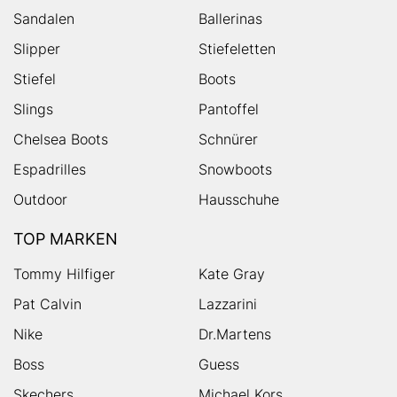
Sandalen
Ballerinas
Slipper
Stiefeletten
Stiefel
Boots
Slings
Pantoffel
Chelsea Boots
Schnürer
Espadrilles
Snowboots
Outdoor
Hausschuhe
TOP MARKEN
Tommy Hilfiger
Kate Gray
Pat Calvin
Lazzarini
Nike
Dr.Martens
Boss
Guess
Skechers
Michael Kors