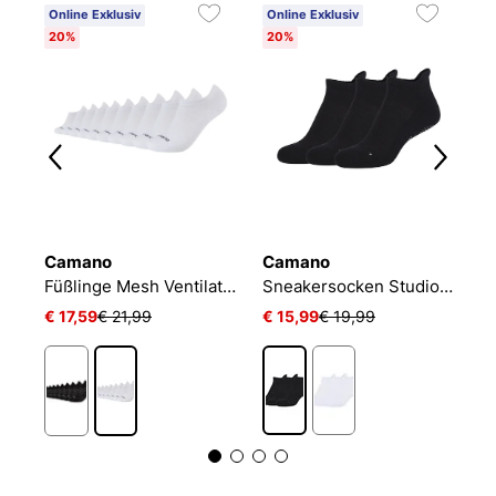
Online Exklusiv
Online Exklusiv
20%
20%
Camano
Camano
N
Füßlinge Mesh Ventilation
Sneakersocken Studio-Line Pilates und Yoga
€ 17,59
€ 21,99
€ 15,99
€ 19,99
€