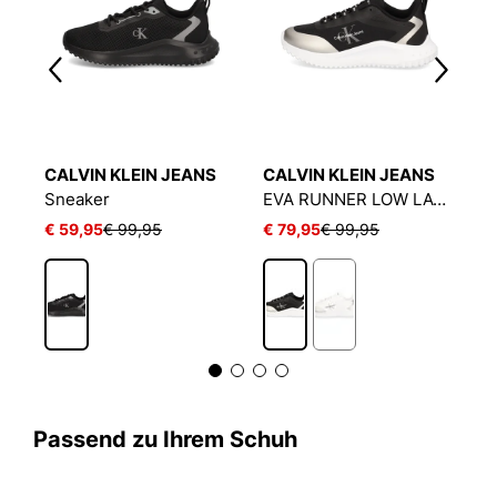
CALVIN KLEIN JEANS
CALVIN KLEIN JEANS
C
Sneaker
EVA RUNNER LOW LACE MIX ML WN
S
€ 59,95
€ 99,95
€ 79,95
€ 99,95
€
Passend zu Ihrem Schuh