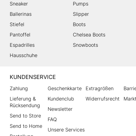
Sneaker
Pumps
Ballerinas
Slipper
Stiefel
Boots
Pantoffel
Chelsea Boots
Espadrilles
Snowboots
Hausschuhe
HUMANIC
KUNDENSERVICE
Footer
Zahlung
Geschenkkarte
Extragrößen
Barri
Lieferung &
Kundenclub
Widerrufsrecht
Markt
Rücksendung
Newsletter
Send to Store
FAQ
Send to Home
Unsere Services