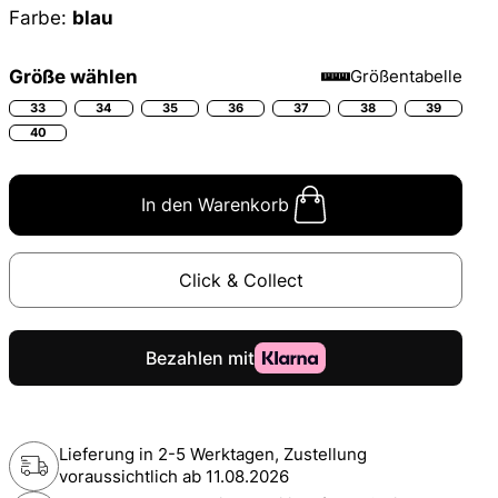
Farbe:
blau
Größe wählen
Größentabelle
33
34
35
36
37
38
39
40
In den Warenkorb
Click & Collect
Lieferung in 2-5 Werktagen, Zustellung
voraussichtlich ab
11.08.2026