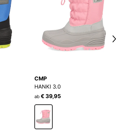
CMP
C
HANKI 3.0
A
€ 39,95
ab
a