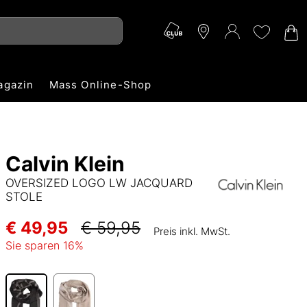
agazin
Mass Online-Shop
Calvin Klein
OVERSIZED LOGO LW JACQUARD
STOLE
€ 49,95
€ 59,95
Preis inkl. MwSt.
Sie sparen
16
%