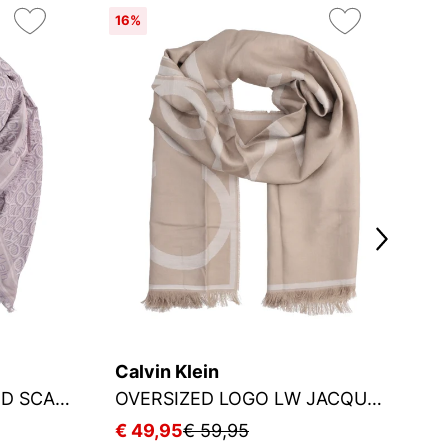
16%
Calvin Klein
Ca
MONOGRAM JACQUARD SCARF 130X130
OVERSIZED LOGO LW JACQUARD STOLE
€ 49,95
€ 59,95
€