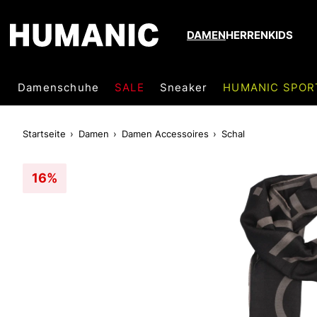
DAMEN
HERREN
KIDS
Damenschuhe
SALE
Sneaker
HUMANIC SPOR
Startseite
Damen
Damen Accessoires
Schal
16%