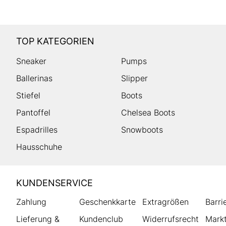
TOP KATEGORIEN
Sneaker
Pumps
Ballerinas
Slipper
Stiefel
Boots
Pantoffel
Chelsea Boots
Espadrilles
Snowboots
Hausschuhe
HUMANIC
KUNDENSERVICE
Footer
Zahlung
Geschenkkarte
Extragrößen
Barri
Lieferung &
Kundenclub
Widerrufsrecht
Markt