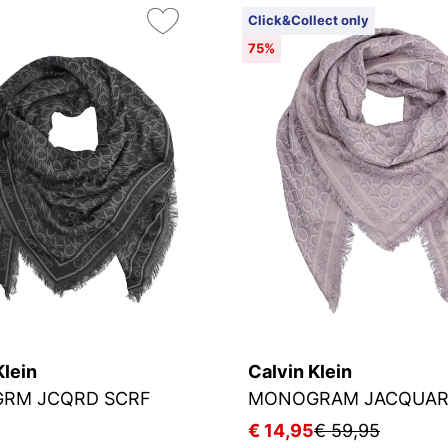
Click&Collect only
75%
Klein
Calvin Klein
GRM JCQRD SCRF
5
€ 14,95
€ 59,95