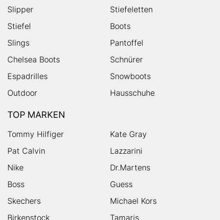
Slipper
Stiefeletten
Stiefel
Boots
Slings
Pantoffel
Chelsea Boots
Schnürer
Espadrilles
Snowboots
Outdoor
Hausschuhe
TOP MARKEN
Tommy Hilfiger
Kate Gray
Pat Calvin
Lazzarini
Nike
Dr.Martens
Boss
Guess
Skechers
Michael Kors
Birkenstock
Tamaris