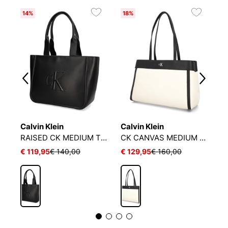
14%
18%
Calvin Klein
Calvin Klein
C
RAISED CK MEDIUM TOTE
CK CANVAS MEDIUM TOTE
B
€ 119,95
€ 140,00
€ 129,95
€ 160,00
€