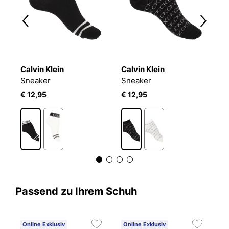
Calvin Klein
Calvin Klein
C
CK WOMEN SNEAKER 2P SHINY LOGO
Sneaker
Sneaker
€ 12,95
€ 12,95
€
Passend zu Ihrem Schuh
Online Exklusiv
Online Exklusiv