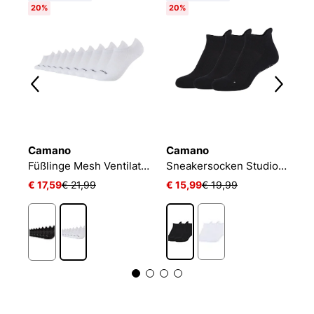
20%
20%
Camano
Camano
N
Füßlinge Mesh Ventilation
Sneakersocken Studio-Line Pilates und Yoga
€ 17,59
€ 21,99
€ 15,99
€ 19,99
€