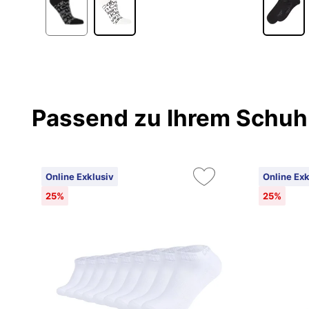
Passend zu Ihrem Schuh
Online Exklusiv
Online Exk
25%
25%