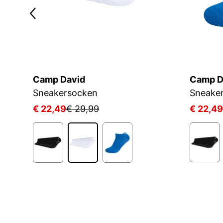
Camp David
Camp D
Sneakersocken
Sneake
€ 22,49
€ 29,99
€ 22,49
1