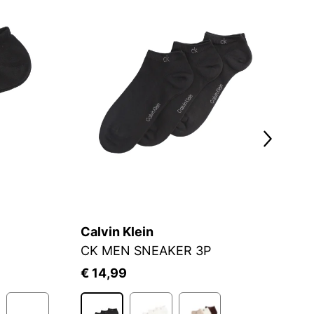
Calvin Klein
F
CK MEN SNEAKER 3P
F
€ 14,99
€