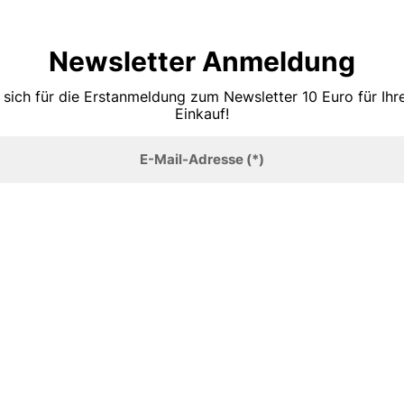
Newsletter Anmeldung
 sich für die Erstanmeldung zum Newsletter 10 Euro für Ih
Einkauf!
E-Mail-Adresse
(*)
Anmelden
TOP MARKEN
Sandalen
Tommy Hilfiger
Stiefeletten
Lazzarini
Slings
Boss