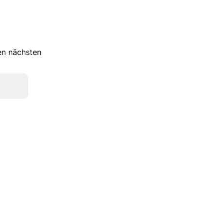
ren nächsten
Kate Gray
Pat Calvin
Nike
Dr.Martens
Guess
Skechers