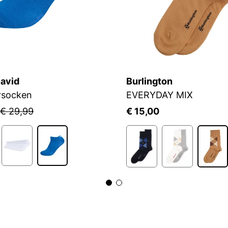
avid
Burlington
rsocken
EVERYDAY MIX
€ 29,99
€ 15,00