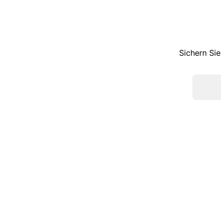
Sichern Sie
TOP KATEGORIEN
Sneaker
Pumps
Ballerinas
Slipper
Stiefel
Boots