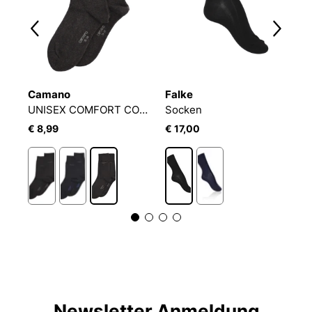
Camano
Falke
F
 WOMEN SOCK 4P HOLIDAY PACK LUREX
UNISEX COMFORT COTTON SOCKS 2P
Socken
S
€ 8,99
€ 17,00
€
Newsletter Anmeldung