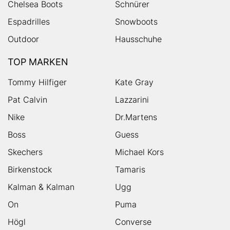
Chelsea Boots
Schnürer
Espadrilles
Snowboots
Outdoor
Hausschuhe
TOP MARKEN
Tommy Hilfiger
Kate Gray
Pat Calvin
Lazzarini
Nike
Dr.Martens
Boss
Guess
Skechers
Michael Kors
Birkenstock
Tamaris
Kalman & Kalman
Ugg
On
Puma
Högl
Converse