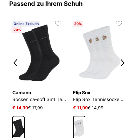
Passend zu Ihrem Schuh
Online Exklusiv
20%
20%
Camano
Flip Sox
N
Socken ca-soft 3in1 Tencel Wolle Bambus
Flip Sox Tennissocke mit Motiv Flip Sox Tennissocke mit Motiv
€ 14,39
€ 17,99
€ 11,99
€ 14,99
€