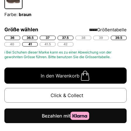
Farbe:
braun
Größe wählen
Größentabelle
36
36.5
37
37.5
38
39
39.5
40
41
41.5
42
ℹ Bei Schuhen dieser Marke kann es zu einer Abweichung von der
gewohnten Grösse führen. Bitte benutzen Sie die
Grössentabelle.
In den Warenkorb
Click & Collect