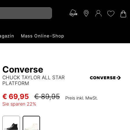
agazin
Mass Online-Shop
Converse
CHUCK TAYLOR ALL STAR
PLATFORM
€ 69,95
€ 89,95
Preis inkl. MwSt.
Sie sparen
22
%