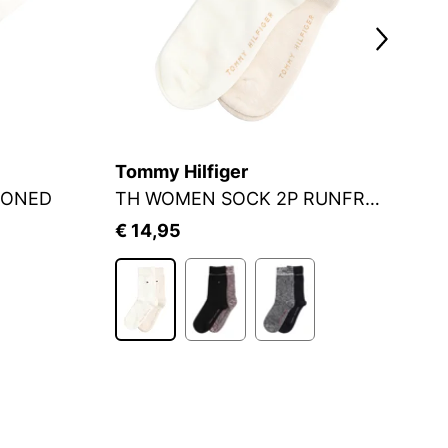
Tommy Hilfiger
S.
IONED
TH WOMEN SOCK 2P RUNFREE
S
€ 14,95
€