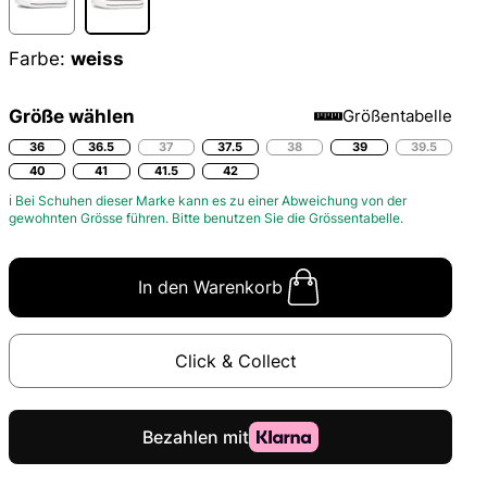
Farbe:
weiss
Größe wählen
Größentabelle
36
36.5
37
37.5
38
39
39.5
40
41
41.5
42
ℹ Bei Schuhen dieser Marke kann es zu einer Abweichung von der
gewohnten Grösse führen. Bitte benutzen Sie die
Grössentabelle.
In den Warenkorb
Click & Collect