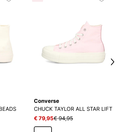
Converse
C
 BEADS
CHUCK TAYLOR ALL STAR LIFT
C
€ 79,95
€ 94,95
€